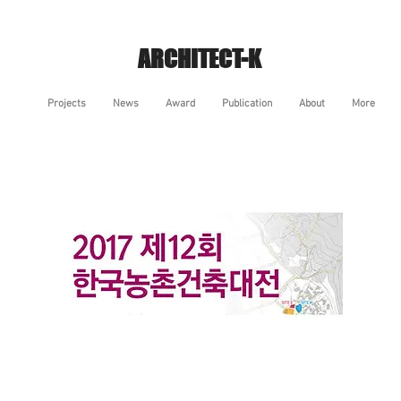
ARCHITECT-K
Projects
News
Award
Publication
About
More