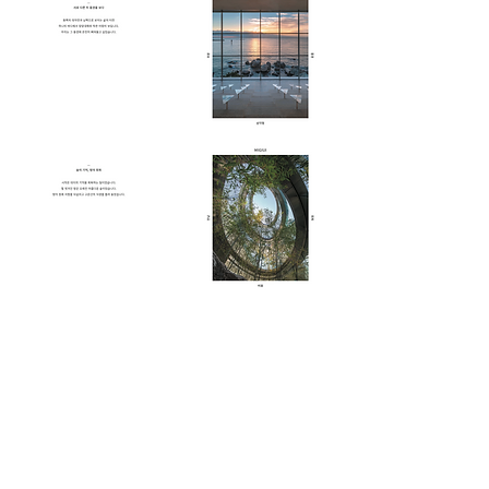
​아키텍케이 건축사사무소 엽서북 출간